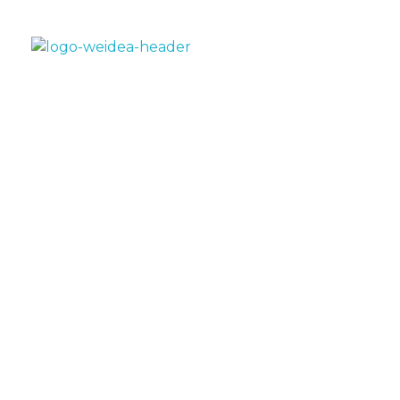
Weidea Agenzia Creativa Matera
Weidea Agenzia Creativa Matera