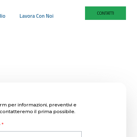
CONTATTI
lio
Lavora Con Noi
orm per informazioni, preventivi e
contatteremo il prima possibile.
e
*