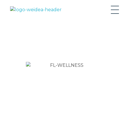
Weidea Agenzia Creativa Matera
Weidea Agenzia Creativa Matera
Soluzioni personalizzate per progetti
di successo
Portfolio